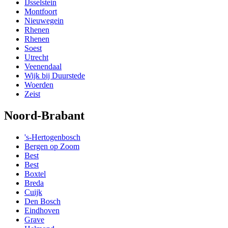
IJsselstein
Montfoort
Nieuwegein
Rhenen
Rhenen
Soest
Utrecht
Veenendaal
Wijk bij Duurstede
Woerden
Zeist
Noord-Brabant
's-Hertogenbosch
Bergen op Zoom
Best
Best
Boxtel
Breda
Cuijk
Den Bosch
Eindhoven
Grave