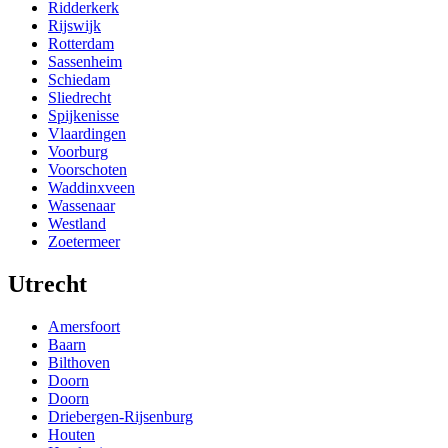
Ridderkerk
Rijswijk
Rotterdam
Sassenheim
Schiedam
Sliedrecht
Spijkenisse
Vlaardingen
Voorburg
Voorschoten
Waddinxveen
Wassenaar
Westland
Zoetermeer
Utrecht
Amersfoort
Baarn
Bilthoven
Doorn
Doorn
Driebergen-Rijsenburg
Houten