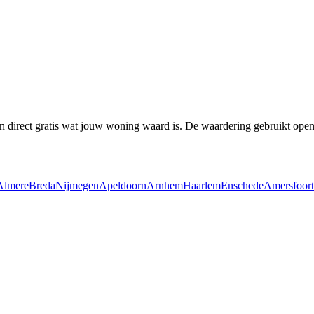
en direct gratis wat jouw woning waard is. De waardering gebruikt o
Almere
Breda
Nijmegen
Apeldoorn
Arnhem
Haarlem
Enschede
Amersfoort