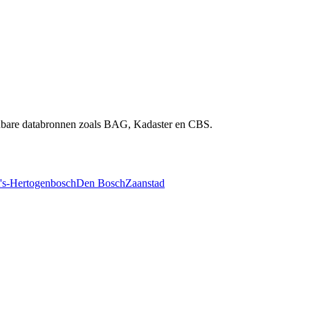
penbare databronnen zoals BAG, Kadaster en CBS.
's-Hertogenbosch
Den Bosch
Zaanstad