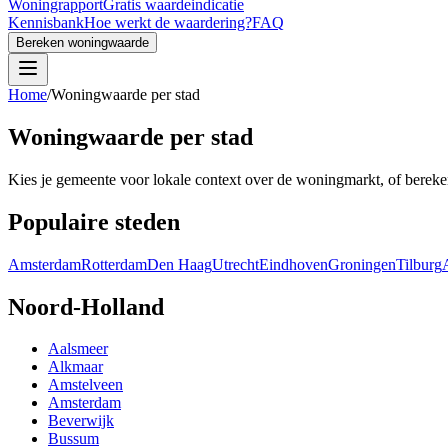
Woningrapport
Gratis waardeindicatie
Kennisbank
Hoe werkt de waardering?
FAQ
Bereken woningwaarde
Home
/
Woningwaarde per stad
Woningwaarde per stad
Kies je gemeente voor lokale context over de woningmarkt, of berek
Populaire steden
Amsterdam
Rotterdam
Den Haag
Utrecht
Eindhoven
Groningen
Tilburg
Noord-Holland
Aalsmeer
Alkmaar
Amstelveen
Amsterdam
Beverwijk
Bussum