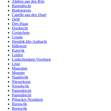
Alphen aan den Rijn
Barendrecht
Bodegraven
Capelle aan den IJssel
Delft
Den Haag
Dordrecht
Gorinchem
Gouda
Hendrik-Ido-Ambacht
Hillegom
Katwijk
Leiden
Leidschendam-Voorburg
Lisse
Maassluis
Monster
Naaldwijk
Nieuwkoop
Noordwijk
Papendrecht
Papendrecht
Pijnacker-Nootdorp
Reeuwijk
Reeuwijk